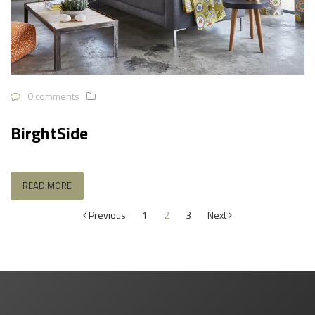
0 comments
BirghtSide
READ MORE
Posts
Previous
1
2
3
Next
pagination