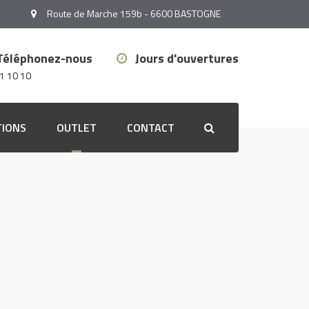
Route de Marche 159b - 6600 BASTOGNE
Téléphonez-nous
Jours d'ouvertures
1 10 10
TIONS
OUTLET
CONTACT
Search
Outlet stores
Outlet peinture