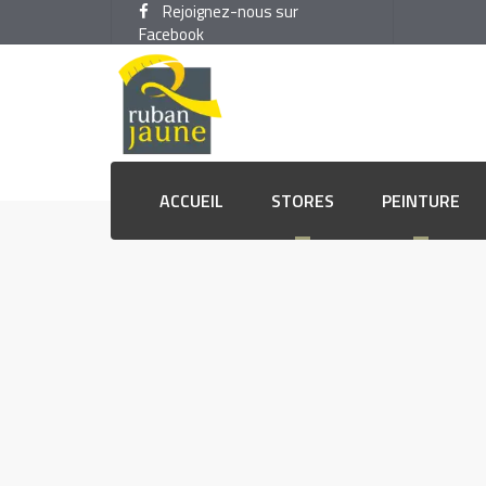
Rejoignez-nous sur
Facebook
ACCUEIL
STORES
PEINTURE
Américains
Couche de fond et primer
Ta
Bandes verticales
Finition murs extérieurs
Ti
Duo-Roll ou Jour-Nuit
Finition murs intérieurs
Re
Enrouleurs
Laques
Re
Plissés
Lasures
Bar