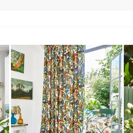
bilier & Déco
minaires
ustiquaires