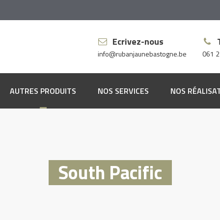
Ecrivez-nous
info@rubanjaunebastogne.be
061 2
AUTRES PRODUITS
NOS SERVICES
NOS RÉALISA
pis
ssus
vêtements muraux
South Pacific
vêtements de sol
res à rideaux