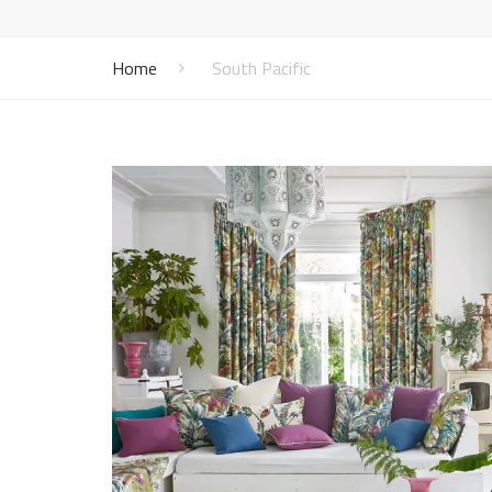
Vénitiens
Vernis
Mo
Panneaux japonais
Lu
Home
South Pacific
Bannes solaires
Mo
Screens