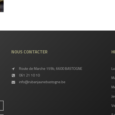
NOUS CONTACTER
H
Route de Marche 159b, 6600 BASTOGNE
Lu
061 21 10 10
Ma
info@rubanjaunebastogne.be
Me
Je
Ve
S