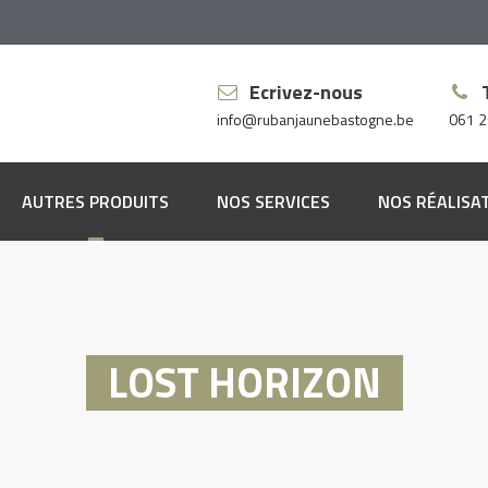
Ecrivez-nous
info@rubanjaunebastogne.be
061 2
AUTRES PRODUITS
NOS SERVICES
NOS RÉALISA
pis
ssus
vêtements muraux
LOST HORIZON
vêtements de sol
res à rideaux