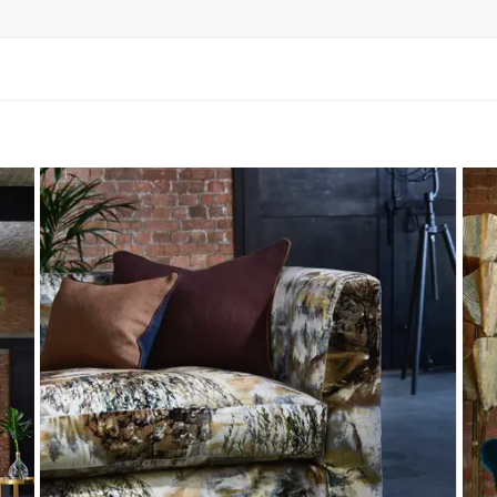
bilier & Déco
minaires
ustiquaires