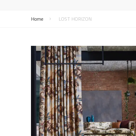
Vénitiens
Vernis
Mo
Panneaux japonais
Lu
Home
LOST HORIZON
Bannes solaires
Mo
Screens