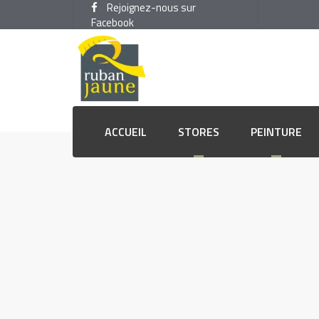
Rejoignez-nous sur
Facebook
ACCUEIL
STORES
PEINTURE
Américains
Couche de fond et primer
Ta
Bandes verticales
Finition murs extérieurs
Ti
Duo-Roll ou Jour-Nuit
Finition murs intérieurs
Re
Enrouleurs
Laques
Re
Plissés
Lasures
Bar