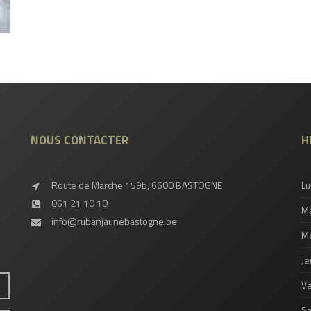
NOUS CONTACTER
H
Route de Marche 159b, 6600 BASTOGNE
Lu
061 21 10 10
Ma
info@rubanjaunebastogne.be
Me
Je
Ve
S