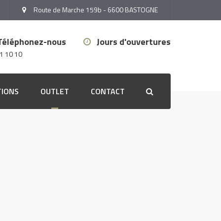
Route de Marche 159b - 6600 BASTOGNE
Téléphonez-nous
Jours d'ouvertures
1 10 10
TIONS
OUTLET
CONTACT
Search
Outlet stores
Outlet peinture