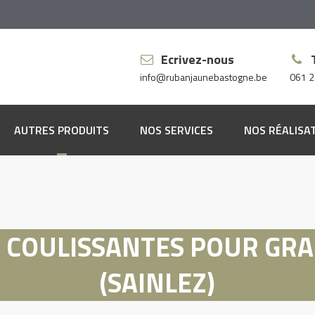
Ecrivez-nous
info@rubanjaunebastogne.be
061 2
AUTRES PRODUITS
NOS SERVICES
NOS RÉALISA
pis
ssus
vêtements muraux
 COULISSANTES POUR GRA
vêtements de sol
(SAINLEZ)
res à rideaux