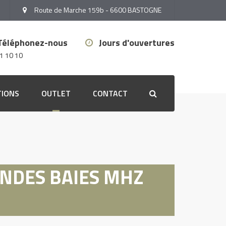
Route de Marche 159b - 6600 BASTOGNE
Téléphonez-nous
Jours d'ouvertures
1 10 10
TIONS
OUTLET
CONTACT
Search
Outlet stores
Outlet peinture
NDES BAIES MHZ