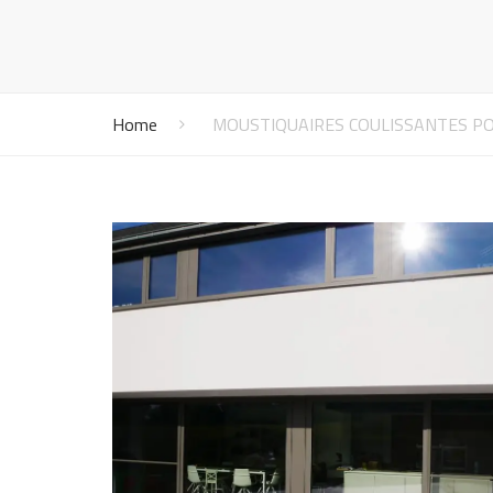
Vénitiens
Vernis
Mo
Panneaux japonais
Lu
Bannes solaires
Mo
Home
MOUSTIQUAIRES COULISSANTES PO
Screens