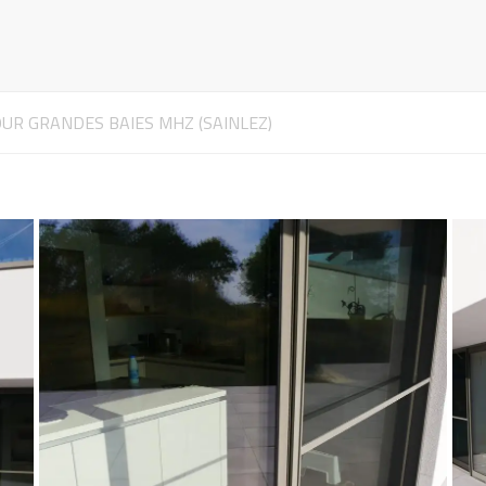
bilier & Déco
minaires
ustiquaires
UR GRANDES BAIES MHZ (SAINLEZ)