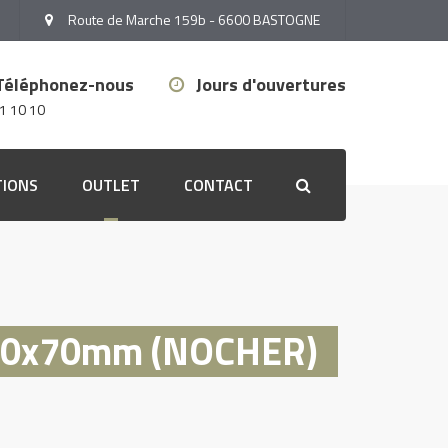
Route de Marche 159b - 6600 BASTOGNE
Téléphonez-nous
Jours d'ouvertures
1 10 10
TIONS
OUTLET
CONTACT
Search
Outlet stores
Outlet peinture
70x70mm (NOCHER)