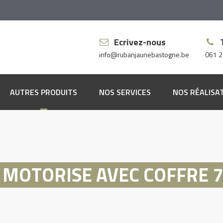
Ecrivez-nous
info@rubanjaunebastogne.be
061 2
AUTRES PRODUITS
NOS SERVICES
NOS RÉALISA
pis
ssus
vêtements muraux
» MOTORISE AVEC COFFRE 
vêtements de sol
res à rideaux