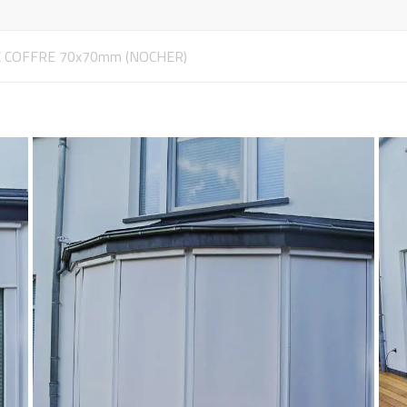
bilier & Déco
minaires
C COFFRE 70x70mm (NOCHER)
ustiquaires