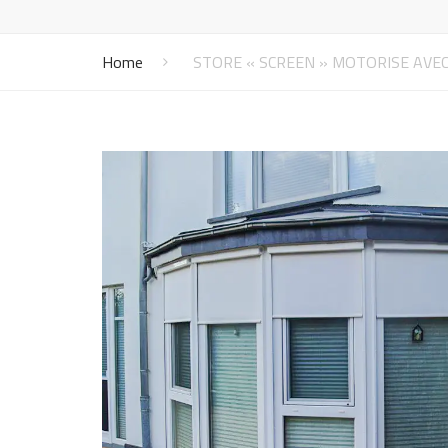
Vénitiens
Vernis
Mo
Panneaux japonais
Lu
Home
STORE « SCREEN » MOTORISE AVE
Bannes solaires
Mo
Screens