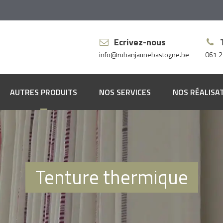
Ecrivez-nous
info@rubanjaunebastogne.be
061 2
AUTRES PRODUITS
NOS SERVICES
NOS RÉALISA
pis
ssus
vêtements muraux
Tenture thermique
vêtements de sol
res à rideaux