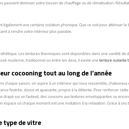
res peuvent diminuer votre besoin de chauffage ou de climatisation. Résulta
t également une certaine isolation phonique. Que ce soit pour atténuer le b
ent à rendre votre intérieur plus paisible.
ur esthétique. Les tentures thermiques sont disponibles dans une variété de
look moderne, traditionnel ou entre les deux, il existe une
tenture isolante
ieur cocooning tout au long de l’année
ans chaque saison, on aspire à un intérieur qui nous ressemble, chaleureux 
biance feutrée, douce et apaisante, propre à la détente. Pour renforcer cett
x drapé sur un fauteuil, des coussins aux textures enveloppantes ou enco
r un espace où chaque moment est une invitation à la relaxation. Grâce à ces
 type de vitre