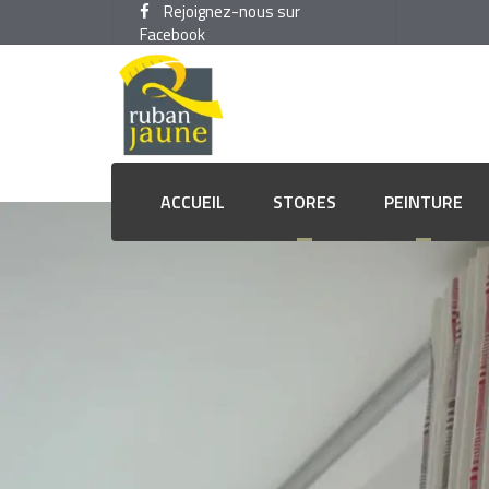
Rejoignez-nous sur
Facebook
ACCUEIL
STORES
PEINTURE
Américains
Couche de fond et primer
Ta
Bandes verticales
Finition murs extérieurs
Ti
Duo-Roll ou Jour-Nuit
Finition murs intérieurs
Re
Enrouleurs
Laques
Re
Plissés
Lasures
Bar