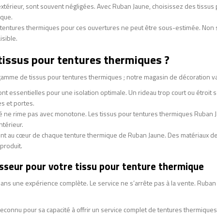
l’extérieur, sont souvent négligées. Avec Ruban Jaune, choisissez des tissus
ique.
 tentures thermiques pour ces ouvertures ne peut être sous-estimée. Non s
isible.
tissus pour tentures thermiques ?
gamme de tissus pour tentures thermiques ; notre magasin de décoration va
t essentielles pour une isolation optimale. Un rideau trop court ou étroit s
es et portes.
nicité ne rime pas avec monotone. Les tissus pour tentures thermiques Ruba
ntérieur.
ité sont au cœur de chaque tenture thermique de Ruban Jaune. Des matériaux 
produit.
isseur pour votre tissu pour tenture thermique
ans une expérience complète. Le service ne s’arrête pas à la vente. Ruba
reconnu pour sa capacité à offrir un service complet de tentures thermiques