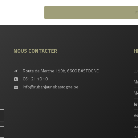
NOUS CONTACTER
H
Route de Marche 159b, 6600 BASTOGNE
Lu
061 21 10 10
Ma
info@rubanjaunebastogne.be
Me
Je
Ve
S
D