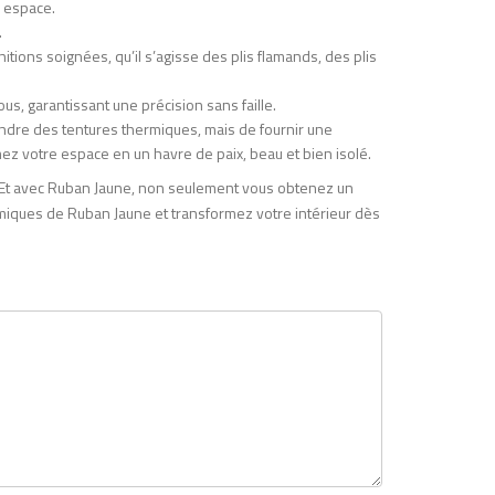
e espace.
.
itions soignées, qu’il s’agisse des plis flamands, des plis
s, garantissant une précision sans faille.
ndre des tentures thermiques, mais de fournir une
rmez votre espace en un havre de paix, beau et bien isolé.
e. Et avec Ruban Jaune, non seulement vous obtenez un
rmiques de Ruban Jaune et transformez votre intérieur dès